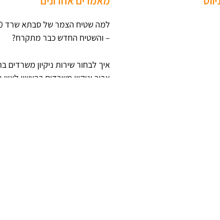
ווט
מאמרים אחרונים
– והשטיח החדש כבר מתקרח?
איך לבחור שירות ניקיון משרדים ב
אביב וניקיון משרדים בראשון לציון 
וש
נכונה
סליקת אשראי לעסקים: מה קורה בי
התשלום ועד שהכסף נכנס לחשבון?
טאבון גז מקצועי: המדריך המלא ל
התקנה ותפעול נכון
חידוש ותחזוקת שטיחים במרחב הע
הרבה מעבר לאסתטיקה