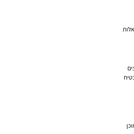
אלות
ים
טיח
כן