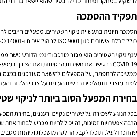
להשקיע במחקר ופיתוח כדי להבטיח שהוא יישאר בחזית התע
תפקיד ההסמכה
הסמכה חיונית בתעשיית ניקוי השטיחים. מפעלים חייבים ל
כולל קבלת אישורים כגון ISO 9001 לניהול איכות ו-ISO 14001 לניהול סביבתי.
ענף ניקוי השטיחים הוא מגזר מורכב ודינמי הדורש גישה ממ
COVID-19 הדגישה את חשיבות הבטיחות ואת הצורך במ
ממשיכה להתפתח, על המפעלים להישאר מעודכנים במגמות וב
ליצור מוצרים ותהליכים חדשים העונים על צרכי הלקוח והע
בחירת המפעל הטוב ביותר לניקוי שטי
בכל הנוגע לשמירה על שטיחים נקיים ורעננים, בחירת המפעל
הרבה אפשרויות זמינות, זה יכול להיות מכריע לבחור אחת 
שהוזכרו לעיל, תוכלו לקבל החלטה מושכלת וליהנות מסביבת 