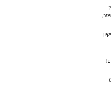
ל
יטב,
יון
ם!