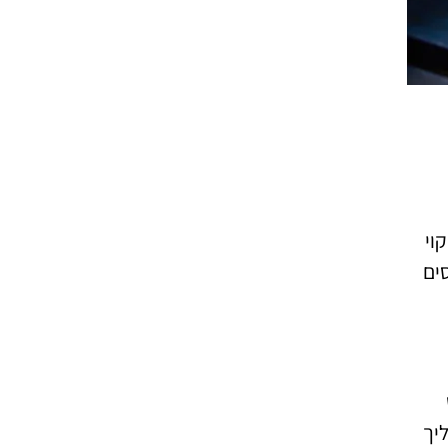
וי
ים
יך