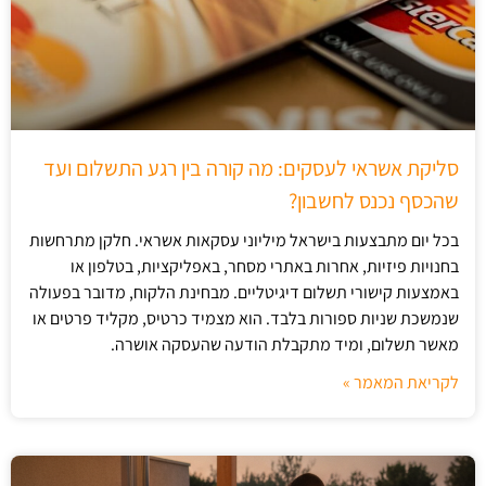
סליקת אשראי לעסקים: מה קורה בין רגע התשלום ועד
שהכסף נכנס לחשבון?
בכל יום מתבצעות בישראל מיליוני עסקאות אשראי. חלקן מתרחשות
בחנויות פיזיות, אחרות באתרי מסחר, באפליקציות, בטלפון או
באמצעות קישורי תשלום דיגיטליים. מבחינת הלקוח, מדובר בפעולה
שנמשכת שניות ספורות בלבד. הוא מצמיד כרטיס, מקליד פרטים או
מאשר תשלום, ומיד מתקבלת הודעה שהעסקה אושרה.
לקריאת המאמר »