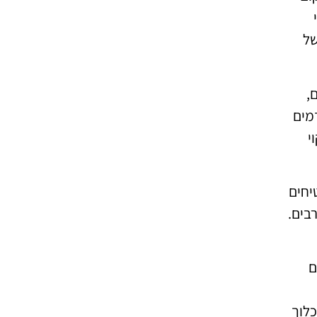
של
,
מים
י
יחים
בים.
ם
כלוך