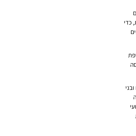
ם
 כדי
ים
טפת
סה
בני
עי