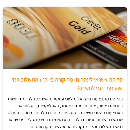
סליקת אשראי לעסקים: מה קורה בין רגע התשלום ועד
שהכסף נכנס לחשבון?
בכל יום מתבצעות בישראל מיליוני עסקאות אשראי. חלקן מתרחשות
בחנויות פיזיות, אחרות באתרי מסחר, באפליקציות, בטלפון או
באמצעות קישורי תשלום דיגיטליים. מבחינת הלקוח, מדובר בפעולה
שנמשכת שניות ספורות בלבד. הוא מצמיד כרטיס, מקליד פרטים או
מאשר תשלום, ומיד מתקבלת הודעה שהעסקה אושרה.